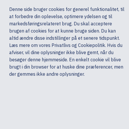
Ekskl. moms
Denne side bruger cookies for generel funktionalitet, til
0,00 kr.
at forbedre din oplevelse, optimere ydelsen og til
Søg
markedsføringsrelateret brug. Du skal acceptere
brugen af cookies for at kunne bruge siden. Du kan
altid ændre disse indstillinger på et senere tidspunkt.
Læs mere om vores Privatlivs og Cookiepolitik. Hvis du
Mine sider
Produkter
Filtre
afviser, vil dine oplysninger ikke blive gemt, når du
Sorter efter
Sorter efter
besøger denne hjemmeside. En enkelt cookie vil blive
brugt i din browser for at huske dine præferencer, men
Targus
der gemmes ikke andre oplysninger.
Mobile Elite - Bæretaske til notebook
topilægning - 15.6" - 16" - sort
13
Log på for pris
Mob
Targus
Classic+ Clamshell
Bæretaske til notebook - 15" - 15.6" - sort, rød