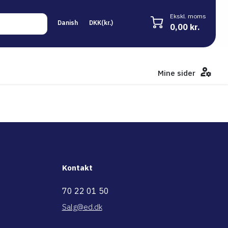
Ekskl. moms
0,00 kr.
Mine sider
Kontakt
70 22 01 50
Salg@ed.dk