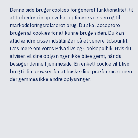
Ekskl. moms
Denne side bruger cookies for generel funktionalitet, til
0,00 kr.
at forbedre din oplevelse, optimere ydelsen og til
Søg
markedsføringsrelateret brug. Du skal acceptere
brugen af cookies for at kunne bruge siden. Du kan
altid ændre disse indstillinger på et senere tidspunkt.
Computere & tablets
Computere
Bærbare
Apple
Læs mere om vores Privatlivs og Cookiepolitik. Hvis du
Mine sider
Produkter
afviser, vil dine oplysninger ikke blive gemt, når du
besøger denne hjemmeside. En enkelt cookie vil blive
brugt i din browser for at huske dine præferencer, men
der gemmes ikke andre oplysninger.