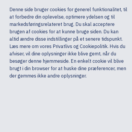
Ekskl. moms
Denne side bruger cookies for generel funktionalitet, til
0,00 kr.
at forbedre din oplevelse, optimere ydelsen og til
Søg
markedsføringsrelateret brug. Du skal acceptere
brugen af cookies for at kunne bruge siden. Du kan
altid ændre disse indstillinger på et senere tidspunkt.
Skærme & computertilbehør
Kabler
Adaptere
HP
Læs mere om vores Privatlivs og Cookiepolitik. Hvis du
Mine sider
Produkter
afviser, vil dine oplysninger ikke blive gemt, når du
besøger denne hjemmeside. En enkelt cookie vil blive
brugt i din browser for at huske dine præferencer, men
der gemmes ikke andre oplysninger.