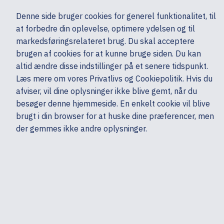
Ekskl. moms
Denne side bruger cookies for generel funktionalitet, til
0,00 kr.
at forbedre din oplevelse, optimere ydelsen og til
Søg
markedsføringsrelateret brug. Du skal acceptere
brugen af cookies for at kunne bruge siden. Du kan
altid ændre disse indstillinger på et senere tidspunkt.
Server, Storage & Netværk
Kabler
Netværkskabler - Øvrige
HP
Læs mere om vores Privatlivs og Cookiepolitik. Hvis du
Mine sider
Produkter
afviser, vil dine oplysninger ikke blive gemt, når du
besøger denne hjemmeside. En enkelt cookie vil blive
brugt i din browser for at huske dine præferencer, men
der gemmes ikke andre oplysninger.
HP Poly - Telefonkabel