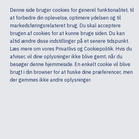
Ekskl. moms
Denne side bruger cookies for generel funktionalitet, til
0,00 kr.
at forbedre din oplevelse, optimere ydelsen og til
Søg
markedsføringsrelateret brug. Du skal acceptere
brugen af cookies for at kunne bruge siden. Du kan
altid ændre disse indstillinger på et senere tidspunkt.
Skærme & computertilbehør
Kabler
USB-kabler
HP
Læs mere om vores Privatlivs og Cookiepolitik. Hvis du
Mine sider
Produkter
afviser, vil dine oplysninger ikke blive gemt, når du
besøger denne hjemmeside. En enkelt cookie vil blive
brugt i din browser for at huske dine præferencer, men
der gemmes ikke andre oplysninger.