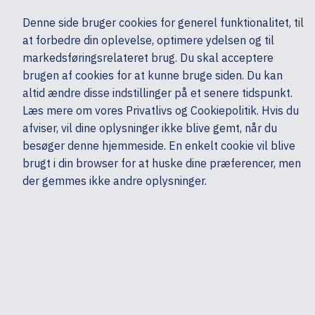
Ekskl. moms
Denne side bruger cookies for generel funktionalitet, til
0,00 kr.
at forbedre din oplevelse, optimere ydelsen og til
Søg
markedsføringsrelateret brug. Du skal acceptere
brugen af cookies for at kunne bruge siden. Du kan
altid ændre disse indstillinger på et senere tidspunkt.
Skærme & computertilbehør
Kabler
USB-kabler
HP
Læs mere om vores Privatlivs og Cookiepolitik. Hvis du
Mine sider
Produkter
afviser, vil dine oplysninger ikke blive gemt, når du
besøger denne hjemmeside. En enkelt cookie vil blive
brugt i din browser for at huske dine præferencer, men
der gemmes ikke andre oplysninger.