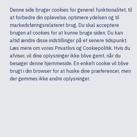
Ekskl. moms
Denne side bruger cookies for generel funktionalitet, til
0,00 kr.
at forbedre din oplevelse, optimere ydelsen og til
Søg
markedsføringsrelateret brug. Du skal acceptere
brugen af cookies for at kunne bruge siden. Du kan
altid ændre disse indstillinger på et senere tidspunkt.
Computerkomponenter
Komponenter
Lydkort
HP
Læs mere om vores Privatlivs og Cookiepolitik. Hvis du
Mine sider
Produkter
afviser, vil dine oplysninger ikke blive gemt, når du
besøger denne hjemmeside. En enkelt cookie vil blive
brugt i din browser for at huske dine præferencer, men
der gemmes ikke andre oplysninger.