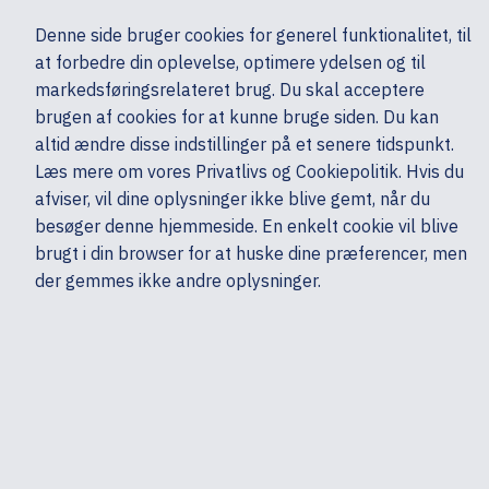
Ekskl. moms
Denne side bruger cookies for generel funktionalitet, til
0,00 kr.
at forbedre din oplevelse, optimere ydelsen og til
Søg
markedsføringsrelateret brug. Du skal acceptere
brugen af cookies for at kunne bruge siden. Du kan
altid ændre disse indstillinger på et senere tidspunkt.
Mobiler & tilbehør
Mobiltelefoner & GPS
Mobiltelefoner - Cover & etui
Læs mere om vores Privatlivs og Cookiepolitik. Hvis du
Mine sider
Produkter
Apple
afviser, vil dine oplysninger ikke blive gemt, når du
besøger denne hjemmeside. En enkelt cookie vil blive
brugt i din browser for at huske dine præferencer, men
der gemmes ikke andre oplysninger.