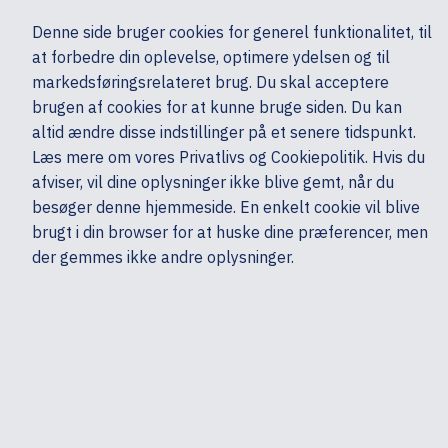
Ekskl. moms
Denne side bruger cookies for generel funktionalitet, til
0,00 kr.
at forbedre din oplevelse, optimere ydelsen og til
Søg
markedsføringsrelateret brug. Du skal acceptere
brugen af cookies for at kunne bruge siden. Du kan
altid ændre disse indstillinger på et senere tidspunkt.
Mobiler & tilbehør
Mobiltelefoner & GPS
Mobiltelefoner - Cover & etui
Læs mere om vores Privatlivs og Cookiepolitik. Hvis du
Mine sider
Produkter
Apple
afviser, vil dine oplysninger ikke blive gemt, når du
besøger denne hjemmeside. En enkelt cookie vil blive
brugt i din browser for at huske dine præferencer, men
der gemmes ikke andre oplysninger.