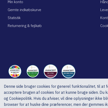
Min konto
Hånd
Gemte indkøbskurve
Leve
Statistik
Kont
Returnering & fejlkøb
Cook
Denne side bruger cookies for generel funktionalitet, til at
ed A/S, Ved Skoven 15, 8541 Skødstrup, CVR nr.: DK27192920
acceptere brugen af cookies for at kunne bruge siden. Du ka
Copyright © 2025 ed A/S
og Cookiepolitik. Hvis du afviser, vil dine oplysninger ikke 
browser for at huske dine præferencer, men der gemmes ik