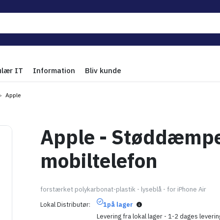
ulær IT
Information
Bliv kunde
Apple
Apple - Støddæmper
mobiltelefon
forstærket polykarbonat-plastik - lyseblå - for iPhone Air
Lokal Distributør
1
på lager
Levering fra lokal lager - 1-2 dages leverin