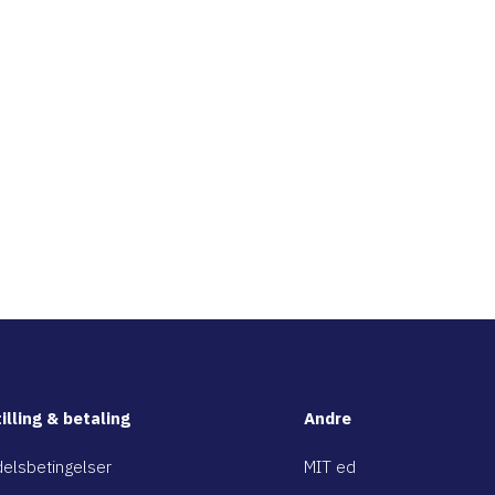
illing & betaling
Andre
elsbetingelser
MIT ed