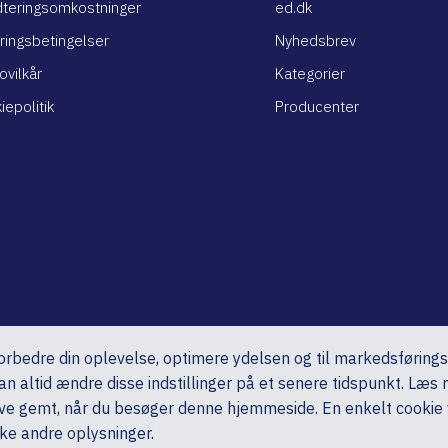
teringsomkostninger
ed.dk
ringsbetingelser
Nyhedsbrev
ovilkår
Kategorier
iepolitik
Producenter
 forbedre din oplevelse, optimere ydelsen og til markedsføring
n altid ændre disse indstillinger på et senere tidspunkt. Læs 
blive gemt, når du besøger denne hjemmeside. En enkelt cookie vi
ke andre oplysninger.