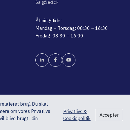
Salg@ed.dk
Åbningstider
Mandag – Torsdag: 08:30 – 16:30
Fredag: 08:30 – 16:00
srelateret brug. Du skal
mere om vores Privatlivs
Privatlivs &
Accepter
l blive brugt i din
Cookiepolitik