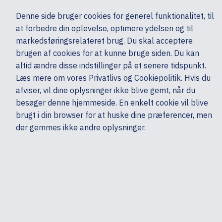
Ekskl. moms
Denne side bruger cookies for generel funktionalitet, til
0,00 kr.
at forbedre din oplevelse, optimere ydelsen og til
Søg
markedsføringsrelateret brug. Du skal acceptere
brugen af cookies for at kunne bruge siden. Du kan
altid ændre disse indstillinger på et senere tidspunkt.
Mobiler & tilbehør
Mobiltelefoner & GPS
Mobiltelefoner - Cover & etui
Læs mere om vores Privatlivs og Cookiepolitik. Hvis du
Mine sider
Produkter
Apple
afviser, vil dine oplysninger ikke blive gemt, når du
besøger denne hjemmeside. En enkelt cookie vil blive
brugt i din browser for at huske dine præferencer, men
der gemmes ikke andre oplysninger.