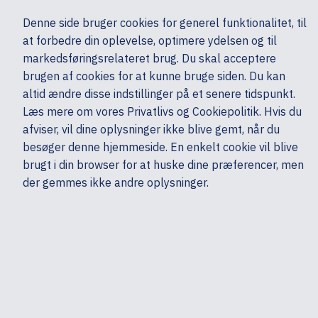
Ekskl. moms
Denne side bruger cookies for generel funktionalitet, til
0,00 kr.
at forbedre din oplevelse, optimere ydelsen og til
Søg
markedsføringsrelateret brug. Du skal acceptere
brugen af cookies for at kunne bruge siden. Du kan
altid ændre disse indstillinger på et senere tidspunkt.
Mobiler & tilbehør
Mobiltelefoner & GPS
Mobiltelefoner - Cover & etui
Læs mere om vores Privatlivs og Cookiepolitik. Hvis du
Mine sider
Produkter
Apple
afviser, vil dine oplysninger ikke blive gemt, når du
besøger denne hjemmeside. En enkelt cookie vil blive
brugt i din browser for at huske dine præferencer, men
der gemmes ikke andre oplysninger.