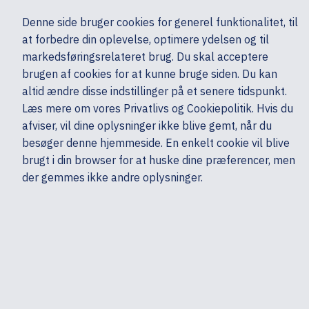
Ekskl. moms
Denne side bruger cookies for generel funktionalitet, til
0,00 kr.
at forbedre din oplevelse, optimere ydelsen og til
Søg
markedsføringsrelateret brug. Du skal acceptere
brugen af cookies for at kunne bruge siden. Du kan
altid ændre disse indstillinger på et senere tidspunkt.
Mobiler & tilbehør
Mobiltelefoner & GPS
Mobiltelefoner - Cover & etui
Læs mere om vores Privatlivs og Cookiepolitik. Hvis du
Mine sider
Produkter
dbramante1928
afviser, vil dine oplysninger ikke blive gemt, når du
besøger denne hjemmeside. En enkelt cookie vil blive
brugt i din browser for at huske dine præferencer, men
der gemmes ikke andre oplysninger.