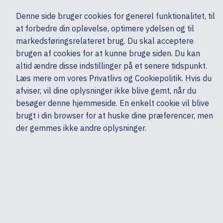
Ekskl. moms
Denne side bruger cookies for generel funktionalitet, til
0,00 kr.
at forbedre din oplevelse, optimere ydelsen og til
Søg
markedsføringsrelateret brug. Du skal acceptere
brugen af cookies for at kunne bruge siden. Du kan
altid ændre disse indstillinger på et senere tidspunkt.
Mobiler & tilbehør
Mobiltelefoner & GPS
Mobiltelefoner
Samsung
Læs mere om vores Privatlivs og Cookiepolitik. Hvis du
Mine sider
Produkter
afviser, vil dine oplysninger ikke blive gemt, når du
besøger denne hjemmeside. En enkelt cookie vil blive
brugt i din browser for at huske dine præferencer, men
der gemmes ikke andre oplysninger.