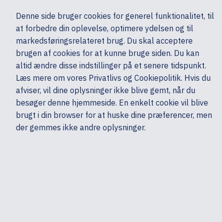
Ekskl. moms
Denne side bruger cookies for generel funktionalitet, til
0,00 kr.
at forbedre din oplevelse, optimere ydelsen og til
Søg
markedsføringsrelateret brug. Du skal acceptere
brugen af cookies for at kunne bruge siden. Du kan
altid ændre disse indstillinger på et senere tidspunkt.
Mobiler & tilbehør
Mobiltelefoner & GPS
Mobiltelefoner
Samsung
Læs mere om vores Privatlivs og Cookiepolitik. Hvis du
Mine sider
Produkter
afviser, vil dine oplysninger ikke blive gemt, når du
besøger denne hjemmeside. En enkelt cookie vil blive
brugt i din browser for at huske dine præferencer, men
der gemmes ikke andre oplysninger.