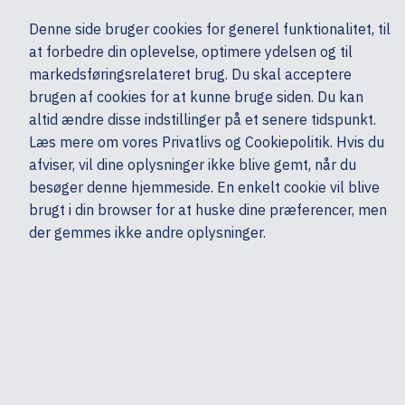
Ekskl. moms
Denne side bruger cookies for generel funktionalitet, til
0,00 kr.
at forbedre din oplevelse, optimere ydelsen og til
Søg
markedsføringsrelateret brug. Du skal acceptere
brugen af cookies for at kunne bruge siden. Du kan
altid ændre disse indstillinger på et senere tidspunkt.
Skærme & computertilbehør
Monitorer & TV
Monitorer
HP
Læs mere om vores Privatlivs og Cookiepolitik. Hvis du
Mine sider
Produkter
afviser, vil dine oplysninger ikke blive gemt, når du
besøger denne hjemmeside. En enkelt cookie vil blive
brugt i din browser for at huske dine præferencer, men
der gemmes ikke andre oplysninger.