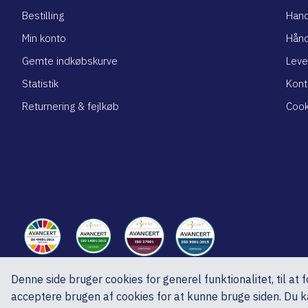
Bestilling
Hand
Min konto
Hånd
Gemte indkøbskurve
Leve
Statistik
Kont
Returnering & fejlkøb
Cook
Denne side bruger cookies for generel funktionalitet, til at
ed A/S, Ved Skoven 15, 8541 Skødstrup, CVR nr.: DK27192920
acceptere brugen af cookies for at kunne bruge siden. Du ka
Copyright © 2025 ed A/S