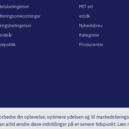
elsbetingelser
MIT ed
teringsomkostninger
ed.dk
ringsbetingelser
Nyhedsbrev
ovilkår
Kategorier
iepolitik
Producenter
 forbedre din oplevelse, optimere ydelsen og til markedsføring
n altid ændre disse indstillinger på et senere tidspunkt. Læs 