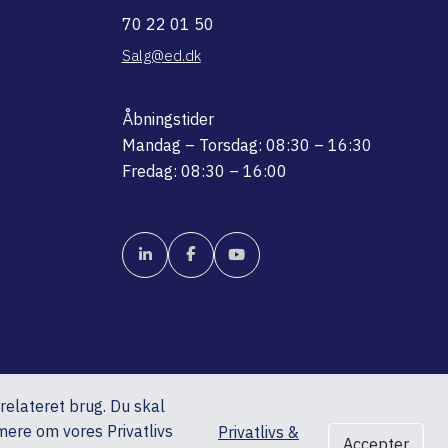
70 22 01 50
Salg@ed.dk
Åbningstider
Mandag – Torsdag: 08:30 – 16:30
Fredag: 08:30 – 16:00
srelateret brug. Du skal
mere om vores Privatlivs
Privatlivs &
Accepter