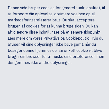
Ekskl. moms
Denne side bruger cookies for generel funktionalitet, til
0,00 kr.
at forbedre din oplevelse, optimere ydelsen og til
Søg
markedsføringsrelateret brug. Du skal acceptere
brugen af cookies for at kunne bruge siden. Du kan
altid ændre disse indstillinger på et senere tidspunkt.
Skærme & computertilbehør
Monitorer & TV
Monitorer
HP
Læs mere om vores Privatlivs og Cookiepolitik. Hvis du
Mine sider
Produkter
afviser, vil dine oplysninger ikke blive gemt, når du
besøger denne hjemmeside. En enkelt cookie vil blive
brugt i din browser for at huske dine præferencer, men
der gemmes ikke andre oplysninger.