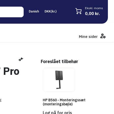
Ekskl. moms
0,00 kr.
Mine sider
Foreslået tilbehør
 Pro
HP B560 - Monteringssæt
g
(monteringsbøjle)
Log på for pris