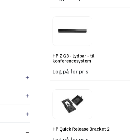
Føj til indkøbskurv
HP Z G3 - Lydbar - til
konferencesystem
Log på for pris
HP Quick Release Bracket 2
Log på for pris