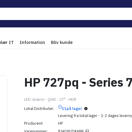
ulær IT
Information
Bliv kunde
HP 727pq - Series 7
LED-skærm - QHD - 27" - HDR
Lokal Distributør
11
på lager
Levering fra lokal lager - 1-2 dages leverin
Producent
HP
Varenummer
8J4D8UT#ABB