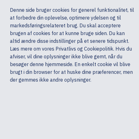
Ekskl. moms
Denne side bruger cookies for generel funktionalitet, til
0,00 kr.
at forbedre din oplevelse, optimere ydelsen og til
Søg
markedsføringsrelateret brug. Du skal acceptere
brugen af cookies for at kunne bruge siden. Du kan
altid ændre disse indstillinger på et senere tidspunkt.
Skærme & computertilbehør
Monitorer & TV
Monitorer
HP
Læs mere om vores Privatlivs og Cookiepolitik. Hvis du
Mine sider
Produkter
afviser, vil dine oplysninger ikke blive gemt, når du
besøger denne hjemmeside. En enkelt cookie vil blive
brugt i din browser for at huske dine præferencer, men
der gemmes ikke andre oplysninger.