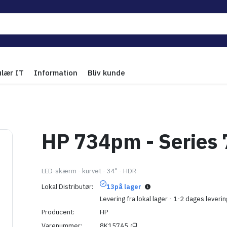
ulær IT
Information
Bliv kunde
HP 734pm - Series 
LED-skærm - kurvet - 34" - HDR
Lokal Distributør
13
på lager
Levering fra lokal lager - 1-2 dages leverin
Producent
HP
Varenummer
8K157A5