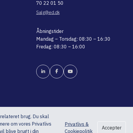
70 22 01 50
Salg@ed.dk
Åbningstider
Mandag – Torsdag: 08:30 – 16:30
Fredag: 08:30 – 16:00
srelateret brug. Du skal
mere om vores Privatlivs
Privatlivs &
Accepter
l blive brugt i din
Cookiepolitik