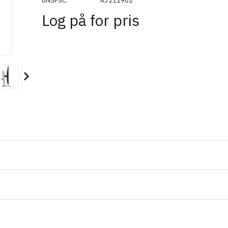
UNSPSC
43211902
Log på for pris