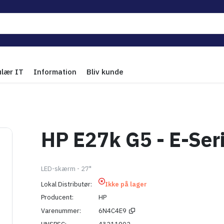
ulær IT
Information
Bliv kunde
HP E27k G5 - E-Ser
LED-skærm - 27"
Lokal Distributør
Ikke på lager
Producent
HP
Varenummer
6N4C4E9