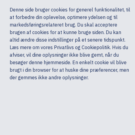
Ekskl. moms
Denne side bruger cookies for generel funktionalitet, til
0,00 kr.
at forbedre din oplevelse, optimere ydelsen og til
Søg
markedsføringsrelateret brug. Du skal acceptere
brugen af cookies for at kunne bruge siden. Du kan
altid ændre disse indstillinger på et senere tidspunkt.
Skærme & computertilbehør
Monitorer & TV
Monitorer
HP
Læs mere om vores Privatlivs og Cookiepolitik. Hvis du
Mine sider
Produkter
afviser, vil dine oplysninger ikke blive gemt, når du
besøger denne hjemmeside. En enkelt cookie vil blive
brugt i din browser for at huske dine præferencer, men
der gemmes ikke andre oplysninger.