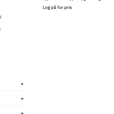
Log på for pris
g
g
Føj til indkøbskurv