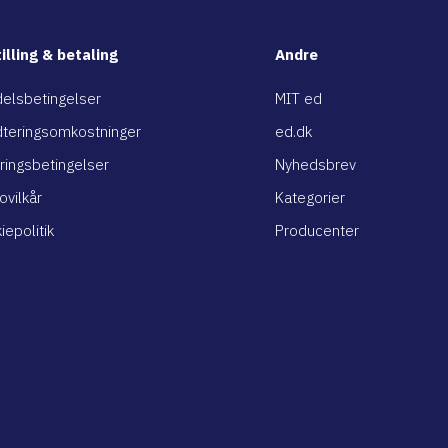
illing & betaling
Andre
elsbetingelser
MIT ed
teringsomkostninger
ed.dk
ringsbetingelser
Nyhedsbrev
ovilkår
Kategorier
iepolitik
Producenter