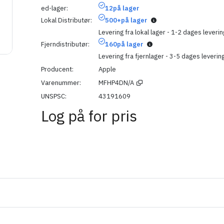
ed-lager
12
på lager
Lokal Distributør
500+
på lager
Levering fra lokal lager - 1-2 dages leverin
Fjerndistributør
160
på lager
Levering fra fjernlager - 3-5 dages leverin
Producent
Apple
Varenummer
MFHP4DN/A
UNSPSC
43191609
Log på for pris