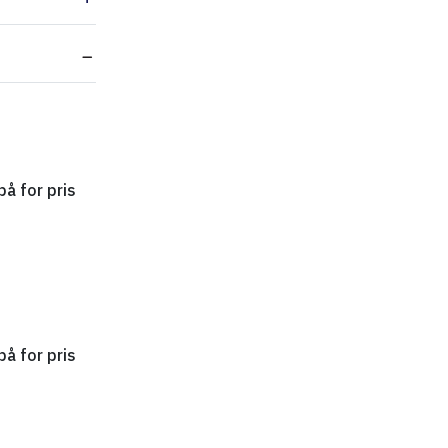
på for pris
AppleCare+ - Support opgradering - 12803474 - Føj til i
på for pris
AppleCare+ - Support opgradering - 10869770 - Føj til i