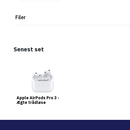
Filer
Senest set
Apple AirPods Pro 3 -
Ægte trådløse
øretelefoner med mik.