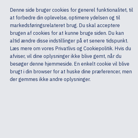
Ekskl. moms
Denne side bruger cookies for generel funktionalitet, til
0,00 kr.
at forbedre din oplevelse, optimere ydelsen og til
Søg
markedsføringsrelateret brug. Du skal acceptere
brugen af cookies for at kunne bruge siden. Du kan
altid ændre disse indstillinger på et senere tidspunkt.
Skærme & computertilbehør
Multimedia & Audio
Headset & mikrofoner
Læs mere om vores Privatlivs og Cookiepolitik. Hvis du
Mine sider
Produkter
Dell
afviser, vil dine oplysninger ikke blive gemt, når du
besøger denne hjemmeside. En enkelt cookie vil blive
brugt i din browser for at huske dine præferencer, men
der gemmes ikke andre oplysninger.