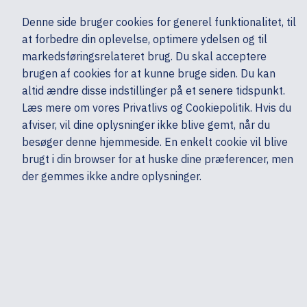
Ekskl. moms
Denne side bruger cookies for generel funktionalitet, til
0,00 kr.
at forbedre din oplevelse, optimere ydelsen og til
Søg
markedsføringsrelateret brug. Du skal acceptere
brugen af cookies for at kunne bruge siden. Du kan
altid ændre disse indstillinger på et senere tidspunkt.
Skærme & computertilbehør
Multimedia & Audio
Headset & mikrofoner
Læs mere om vores Privatlivs og Cookiepolitik. Hvis du
Mine sider
Produkter
HP
afviser, vil dine oplysninger ikke blive gemt, når du
besøger denne hjemmeside. En enkelt cookie vil blive
brugt i din browser for at huske dine præferencer, men
der gemmes ikke andre oplysninger.