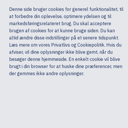
Ekskl. moms
Denne side bruger cookies for generel funktionalitet, til
0,00 kr.
at forbedre din oplevelse, optimere ydelsen og til
Søg
markedsføringsrelateret brug. Du skal acceptere
brugen af cookies for at kunne bruge siden. Du kan
altid ændre disse indstillinger på et senere tidspunkt.
Skærme & computertilbehør
Multimedia & Audio
Headset & mikrofoner
Læs mere om vores Privatlivs og Cookiepolitik. Hvis du
Mine sider
Produkter
HP
afviser, vil dine oplysninger ikke blive gemt, når du
besøger denne hjemmeside. En enkelt cookie vil blive
brugt i din browser for at huske dine præferencer, men
der gemmes ikke andre oplysninger.