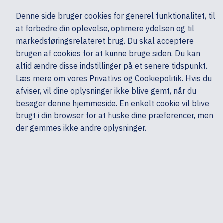
Ekskl. moms
Denne side bruger cookies for generel funktionalitet, til
0,00 kr.
at forbedre din oplevelse, optimere ydelsen og til
Søg
markedsføringsrelateret brug. Du skal acceptere
brugen af cookies for at kunne bruge siden. Du kan
altid ændre disse indstillinger på et senere tidspunkt.
Skærme & computertilbehør
Multimedia & Audio
Headset & mikrofoner
Læs mere om vores Privatlivs og Cookiepolitik. Hvis du
Mine sider
Produkter
HP
afviser, vil dine oplysninger ikke blive gemt, når du
besøger denne hjemmeside. En enkelt cookie vil blive
brugt i din browser for at huske dine præferencer, men
der gemmes ikke andre oplysninger.