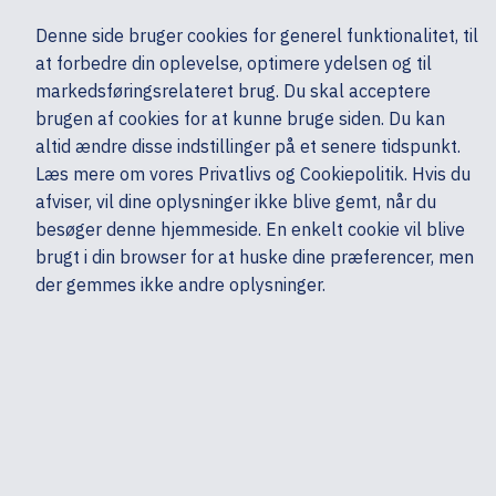
Ekskl. moms
Denne side bruger cookies for generel funktionalitet, til
0,00 kr.
at forbedre din oplevelse, optimere ydelsen og til
Søg
markedsføringsrelateret brug. Du skal acceptere
brugen af cookies for at kunne bruge siden. Du kan
altid ændre disse indstillinger på et senere tidspunkt.
Skærme & computertilbehør
Multimedia & Audio
Headset & mikrofoner
Læs mere om vores Privatlivs og Cookiepolitik. Hvis du
Mine sider
Produkter
HP
afviser, vil dine oplysninger ikke blive gemt, når du
besøger denne hjemmeside. En enkelt cookie vil blive
brugt i din browser for at huske dine præferencer, men
der gemmes ikke andre oplysninger.