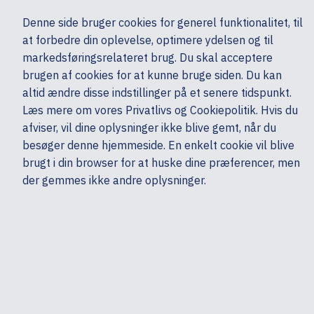
Ekskl. moms
Denne side bruger cookies for generel funktionalitet, til
0,00 kr.
at forbedre din oplevelse, optimere ydelsen og til
Søg
markedsføringsrelateret brug. Du skal acceptere
brugen af cookies for at kunne bruge siden. Du kan
altid ændre disse indstillinger på et senere tidspunkt.
Skærme & computertilbehør
Multimedia & Audio
Headset & mikrofoner
Læs mere om vores Privatlivs og Cookiepolitik. Hvis du
Mine sider
Produkter
HP
afviser, vil dine oplysninger ikke blive gemt, når du
besøger denne hjemmeside. En enkelt cookie vil blive
brugt i din browser for at huske dine præferencer, men
der gemmes ikke andre oplysninger.