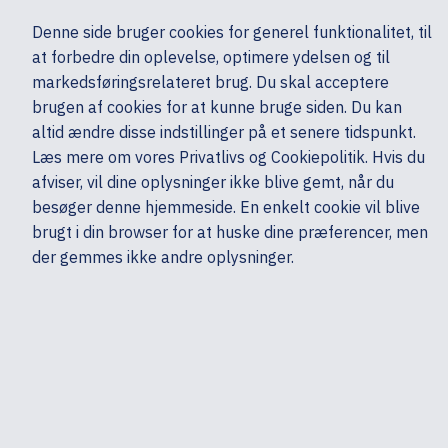
Ekskl. moms
Denne side bruger cookies for generel funktionalitet, til
0,00 kr.
at forbedre din oplevelse, optimere ydelsen og til
Søg
markedsføringsrelateret brug. Du skal acceptere
brugen af cookies for at kunne bruge siden. Du kan
altid ændre disse indstillinger på et senere tidspunkt.
Skærme & computertilbehør
Multimedia & Audio
Headset & mikrofoner
Læs mere om vores Privatlivs og Cookiepolitik. Hvis du
Mine sider
Produkter
HP
afviser, vil dine oplysninger ikke blive gemt, når du
besøger denne hjemmeside. En enkelt cookie vil blive
brugt i din browser for at huske dine præferencer, men
der gemmes ikke andre oplysninger.