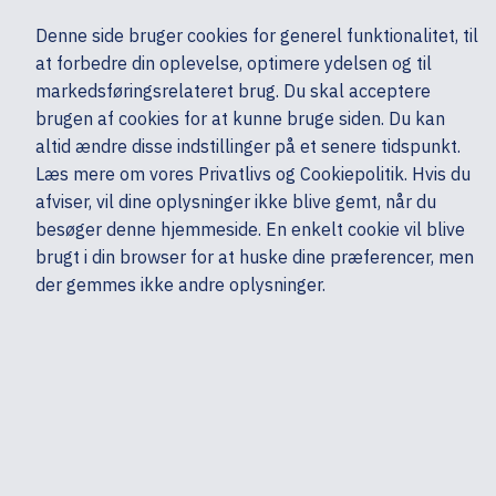
Ekskl. moms
Denne side bruger cookies for generel funktionalitet, til
0,00 kr.
at forbedre din oplevelse, optimere ydelsen og til
Søg
markedsføringsrelateret brug. Du skal acceptere
brugen af cookies for at kunne bruge siden. Du kan
altid ændre disse indstillinger på et senere tidspunkt.
Skærme & computertilbehør
Multimedia & Audio
Headset & mikrofoner
Læs mere om vores Privatlivs og Cookiepolitik. Hvis du
Mine sider
Produkter
HP
afviser, vil dine oplysninger ikke blive gemt, når du
besøger denne hjemmeside. En enkelt cookie vil blive
brugt i din browser for at huske dine præferencer, men
der gemmes ikke andre oplysninger.