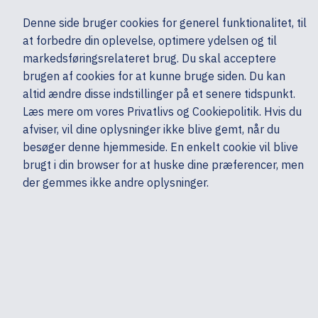
Ekskl. moms
Denne side bruger cookies for generel funktionalitet, til
0,00 kr.
at forbedre din oplevelse, optimere ydelsen og til
Søg
markedsføringsrelateret brug. Du skal acceptere
brugen af cookies for at kunne bruge siden. Du kan
altid ændre disse indstillinger på et senere tidspunkt.
Skærme & computertilbehør
Multimedia & Audio
Headset & mikrofoner
Læs mere om vores Privatlivs og Cookiepolitik. Hvis du
Mine sider
Produkter
HP
afviser, vil dine oplysninger ikke blive gemt, når du
besøger denne hjemmeside. En enkelt cookie vil blive
brugt i din browser for at huske dine præferencer, men
der gemmes ikke andre oplysninger.