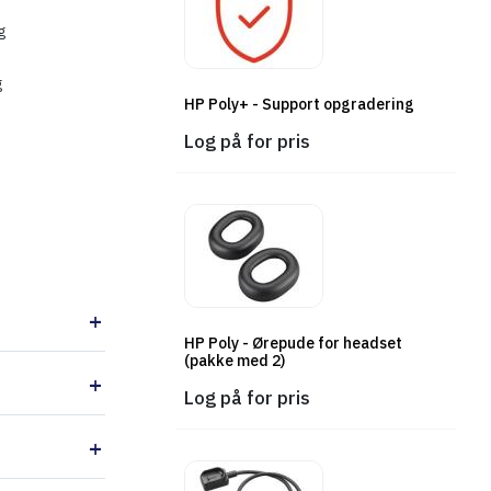
g
g
HP Poly+ - Support opgradering
Log på for pris
Føj til indkøbskurv
HP Poly - Ørepude for headset
(pakke med 2)
Log på for pris