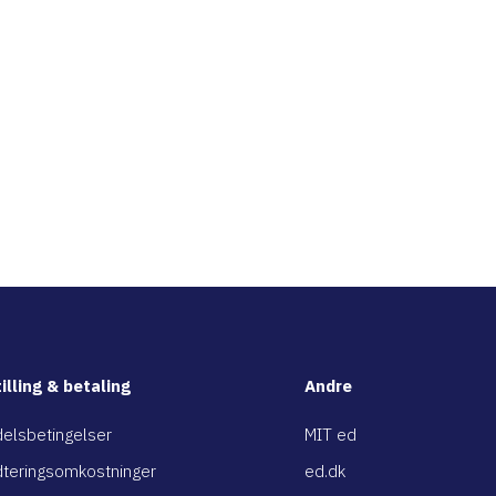
illing & betaling
Andre
elsbetingelser
MIT ed
teringsomkostninger
ed.dk