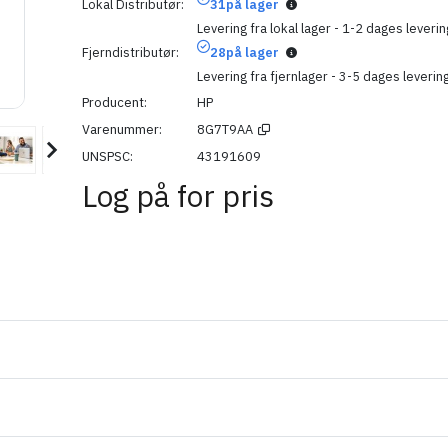
Lokal Distributør
31
på lager
Levering fra lokal lager - 1-2 dages leverin
Fjerndistributør
28
på lager
Levering fra fjernlager - 3-5 dages leverin
Producent
HP
Varenummer
8G7T9AA
UNSPSC
43191609
Log på for pris