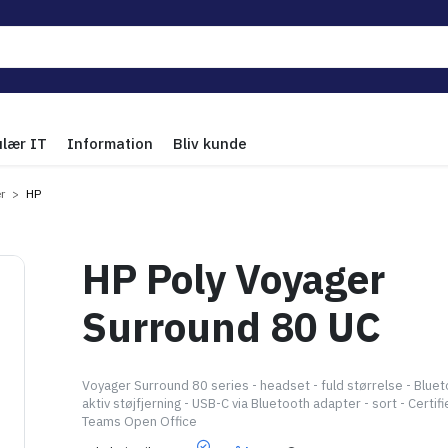
ulær IT
Information
Bliv kunde
r
HP
HP Poly Voyager
Surround 80 UC
Voyager Surround 80 series - headset - fuld størrelse - Blueto
aktiv støjfjerning - USB-C via Bluetooth adapter - sort - Certif
Teams Open Office