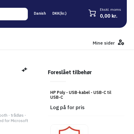
Ekskl. moms
0,00 kr.
Mine sider
Foreslået tilbehør
HP Poly - USB-kabel - USB-C til
USB-C
Log på for pris
oth - trådløs -
ied for Microsoft