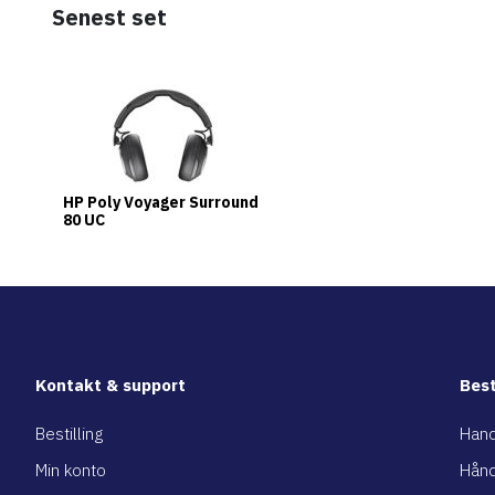
Senest set
HP Poly Voyager Surround
80 UC
Kontakt & support
Best
Bestilling
Hand
Min konto
Hånd