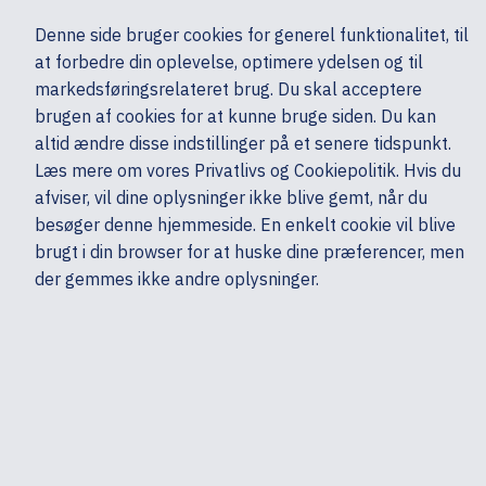
Ekskl. moms
Denne side bruger cookies for generel funktionalitet, til
0,00 kr.
at forbedre din oplevelse, optimere ydelsen og til
Søg
markedsføringsrelateret brug. Du skal acceptere
brugen af cookies for at kunne bruge siden. Du kan
altid ændre disse indstillinger på et senere tidspunkt.
Læs mere om vores Privatlivs og Cookiepolitik. Hvis du
Mine sider
Produkter
NO PRODUCT
afviser, vil dine oplysninger ikke blive gemt, når du
besøger denne hjemmeside. En enkelt cookie vil blive
brugt i din browser for at huske dine præferencer, men
der gemmes ikke andre oplysninger.
Kontakt & support
Bestilling
Min konto
Gemte indkøbskurve
Statistik
Returnering & fejlkøb