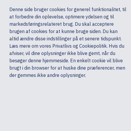
Ekskl. moms
Denne side bruger cookies for generel funktionalitet, til
0,00 kr.
at forbedre din oplevelse, optimere ydelsen og til
Søg
markedsføringsrelateret brug. Du skal acceptere
brugen af cookies for at kunne bruge siden. Du kan
altid ændre disse indstillinger på et senere tidspunkt.
Skærme & computertilbehør
Multimedia & Audio
Headset & mikrofoner
Læs mere om vores Privatlivs og Cookiepolitik. Hvis du
Mine sider
Produkter
Jabra
afviser, vil dine oplysninger ikke blive gemt, når du
besøger denne hjemmeside. En enkelt cookie vil blive
brugt i din browser for at huske dine præferencer, men
der gemmes ikke andre oplysninger.