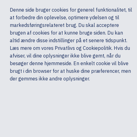
Ekskl. moms
Denne side bruger cookies for generel funktionalitet, til
0,00 kr.
at forbedre din oplevelse, optimere ydelsen og til
Søg
markedsføringsrelateret brug. Du skal acceptere
brugen af cookies for at kunne bruge siden. Du kan
altid ændre disse indstillinger på et senere tidspunkt.
Lyd & billede
Multimedia & Audio
Videokonference
Jabra
Læs mere om vores Privatlivs og Cookiepolitik. Hvis du
Mine sider
Produkter
afviser, vil dine oplysninger ikke blive gemt, når du
besøger denne hjemmeside. En enkelt cookie vil blive
brugt i din browser for at huske dine præferencer, men
der gemmes ikke andre oplysninger.