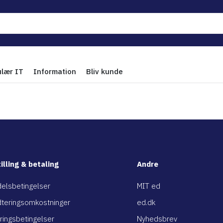
ulær IT
Information
Bliv kunde
illing & betaling
Andre
elsbetingelser
MIT ed
teringsomkostninger
ed.dk
ringsbetingelser
Nyhedsbrev