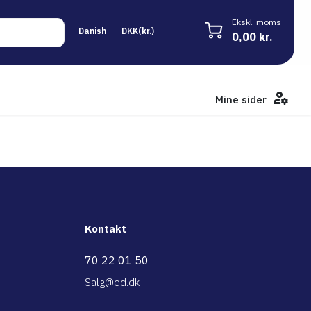
Ekskl. moms
0,00 kr.
Mine sider
Kontakt
70 22 01 50
Salg@ed.dk