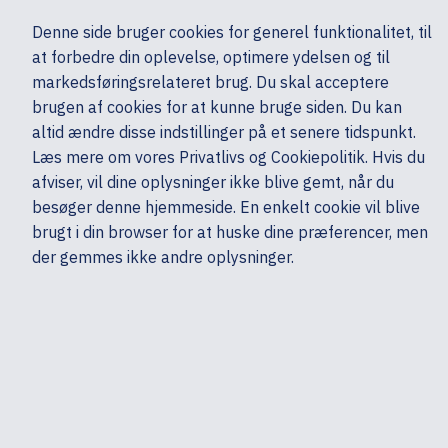
Ekskl. moms
Denne side bruger cookies for generel funktionalitet, til
0,00 kr.
at forbedre din oplevelse, optimere ydelsen og til
Søg
markedsføringsrelateret brug. Du skal acceptere
brugen af cookies for at kunne bruge siden. Du kan
altid ændre disse indstillinger på et senere tidspunkt.
Læs mere om vores Privatlivs og Cookiepolitik. Hvis du
Mine sider
Produkter
Filtre
afviser, vil dine oplysninger ikke blive gemt, når du
Sorter efter
Sorter efter
besøger denne hjemmeside. En enkelt cookie vil blive
brugt i din browser for at huske dine præferencer, men
Log på for pris
Kyocera
EC
der gemmes ikke andre oplysninger.
ECOSYS M8124cidn
multifunktionsprinter - farve
7
Log på for pris
HP
La
LaserJet Pro M501dn
printer - S/H - laser