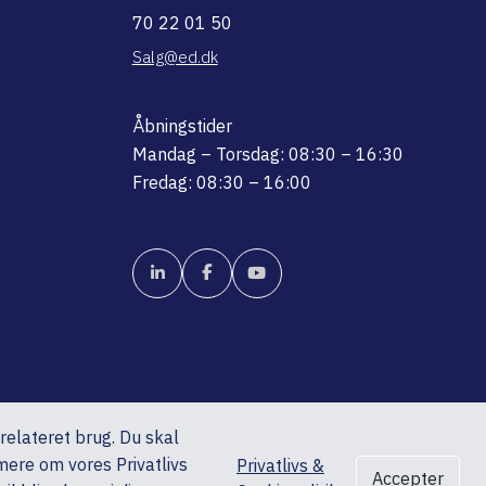
70 22 01 50
Salg@ed.dk
Åbningstider
Mandag – Torsdag: 08:30 – 16:30
Fredag: 08:30 – 16:00
srelateret brug. Du skal
mere om vores Privatlivs
Privatlivs &
Accepter