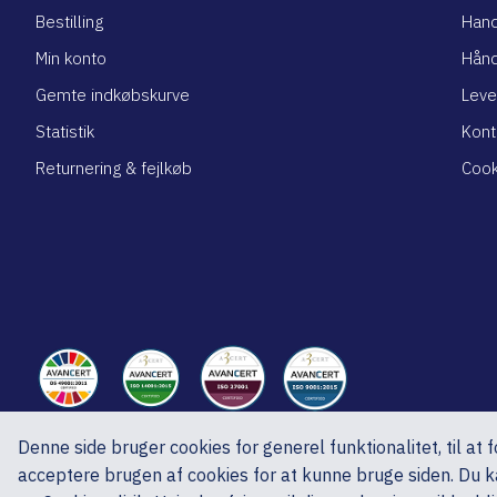
Bestilling
Hand
Min konto
Hånd
Gemte indkøbskurve
Leve
Statistik
Kont
Returnering & fejlkøb
Cook
Denne side bruger cookies for generel funktionalitet, til at
ed A/S, Ved Skoven 15, 8541 Skødstrup, CVR nr.: DK27192920
acceptere brugen af cookies for at kunne bruge siden. Du ka
Copyright © 2025 ed A/S