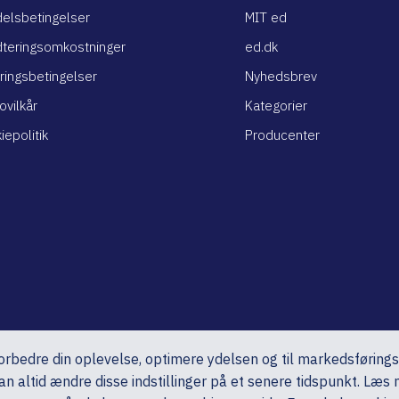
elsbetingelser
MIT ed
teringsomkostninger
ed.dk
ringsbetingelser
Nyhedsbrev
ovilkår
Kategorier
iepolitik
Producenter
 forbedre din oplevelse, optimere ydelsen og til markedsføring
n altid ændre disse indstillinger på et senere tidspunkt. Læs 