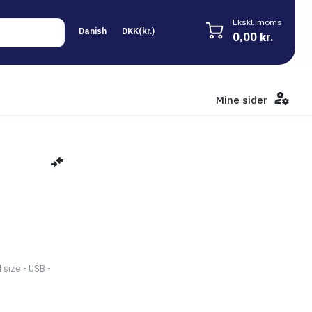
Ekskl. moms
0,00 kr.
Mine sider
 size - USB -