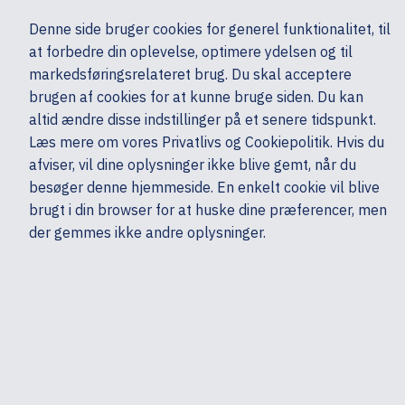
Ekskl. moms
Denne side bruger cookies for generel funktionalitet, til
0,00 kr.
at forbedre din oplevelse, optimere ydelsen og til
Søg
markedsføringsrelateret brug. Du skal acceptere
brugen af cookies for at kunne bruge siden. Du kan
altid ændre disse indstillinger på et senere tidspunkt.
Skærme & computertilbehør
Tastatur & mus
Tastatur - Trådløs
HP
Læs mere om vores Privatlivs og Cookiepolitik. Hvis du
Mine sider
Produkter
afviser, vil dine oplysninger ikke blive gemt, når du
besøger denne hjemmeside. En enkelt cookie vil blive
brugt i din browser for at huske dine præferencer, men
der gemmes ikke andre oplysninger.