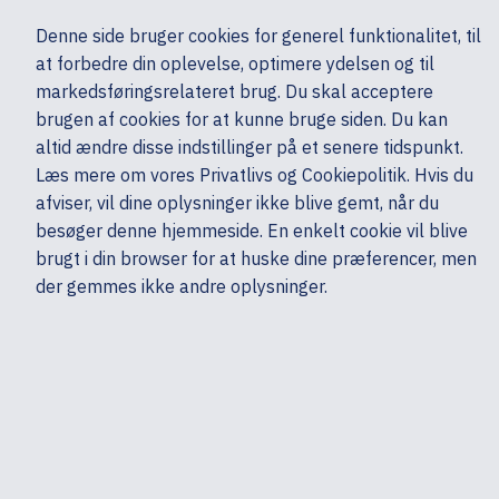
Ekskl. moms
Denne side bruger cookies for generel funktionalitet, til
0,00 kr.
at forbedre din oplevelse, optimere ydelsen og til
Søg
markedsføringsrelateret brug. Du skal acceptere
brugen af cookies for at kunne bruge siden. Du kan
altid ændre disse indstillinger på et senere tidspunkt.
Skærme & computertilbehør
Tastatur & mus
Tastatur - Trådløs
Læs mere om vores Privatlivs og Cookiepolitik. Hvis du
Mine sider
Produkter
Logitech
afviser, vil dine oplysninger ikke blive gemt, når du
besøger denne hjemmeside. En enkelt cookie vil blive
brugt i din browser for at huske dine præferencer, men
der gemmes ikke andre oplysninger.