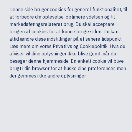
Ekskl. moms
Denne side bruger cookies for generel funktionalitet, til
0,00 kr.
at forbedre din oplevelse, optimere ydelsen og til
Søg
markedsføringsrelateret brug. Du skal acceptere
brugen af cookies for at kunne bruge siden. Du kan
altid ændre disse indstillinger på et senere tidspunkt.
Skærme & computertilbehør
Tastatur & mus
Øvrige
Dell
Læs mere om vores Privatlivs og Cookiepolitik. Hvis du
Mine sider
Produkter
afviser, vil dine oplysninger ikke blive gemt, når du
besøger denne hjemmeside. En enkelt cookie vil blive
brugt i din browser for at huske dine præferencer, men
der gemmes ikke andre oplysninger.