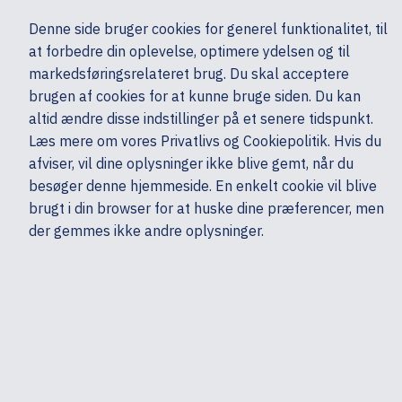
Ekskl. moms
Denne side bruger cookies for generel funktionalitet, til
0,00 kr.
at forbedre din oplevelse, optimere ydelsen og til
Søg
markedsføringsrelateret brug. Du skal acceptere
brugen af cookies for at kunne bruge siden. Du kan
altid ændre disse indstillinger på et senere tidspunkt.
Skærme & computertilbehør
Tastatur & mus
Mus & tastaturpakke
Læs mere om vores Privatlivs og Cookiepolitik. Hvis du
Mine sider
Produkter
HP
afviser, vil dine oplysninger ikke blive gemt, når du
besøger denne hjemmeside. En enkelt cookie vil blive
brugt i din browser for at huske dine præferencer, men
der gemmes ikke andre oplysninger.
HP 655 - Sæt med mus og