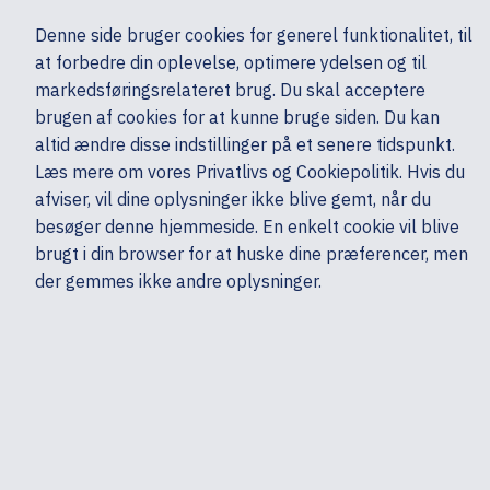
Ekskl. moms
Denne side bruger cookies for generel funktionalitet, til
0,00 kr.
at forbedre din oplevelse, optimere ydelsen og til
Søg
markedsføringsrelateret brug. Du skal acceptere
brugen af cookies for at kunne bruge siden. Du kan
altid ændre disse indstillinger på et senere tidspunkt.
Skærme & computertilbehør
Tilbehør
Dockingløsninger
Dell
Læs mere om vores Privatlivs og Cookiepolitik. Hvis du
Mine sider
Produkter
afviser, vil dine oplysninger ikke blive gemt, når du
besøger denne hjemmeside. En enkelt cookie vil blive
brugt i din browser for at huske dine præferencer, men
der gemmes ikke andre oplysninger.