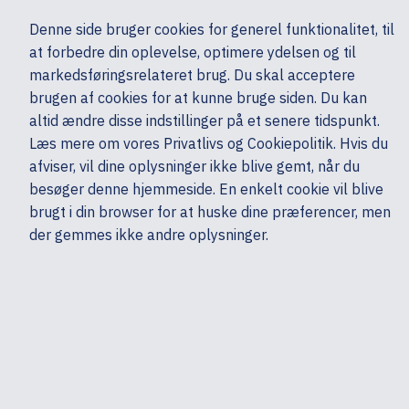
Ekskl. moms
Denne side bruger cookies for generel funktionalitet, til
0,00 kr.
at forbedre din oplevelse, optimere ydelsen og til
Søg
markedsføringsrelateret brug. Du skal acceptere
brugen af cookies for at kunne bruge siden. Du kan
altid ændre disse indstillinger på et senere tidspunkt.
Læs mere om vores Privatlivs og Cookiepolitik. Hvis du
Mine sider
Produkter
NO PRODUCT
afviser, vil dine oplysninger ikke blive gemt, når du
besøger denne hjemmeside. En enkelt cookie vil blive
brugt i din browser for at huske dine præferencer, men
der gemmes ikke andre oplysninger.
Kontakt & support
Bestilling
Min konto
Gemte indkøbskurve
Statistik
Returnering & fejlkøb