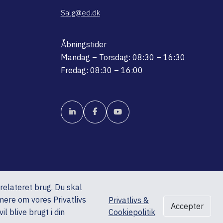
Salg@ed.dk
Åbningstider
Mandag – Torsdag: 08:30 – 16:30
Fredag: 08:30 – 16:00
srelateret brug. Du skal
mere om vores Privatlivs
Privatlivs &
Accepter
l blive brugt i din
Cookiepolitik