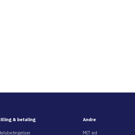
illing & betaling
Andre
elsbetingelser
MIT ed