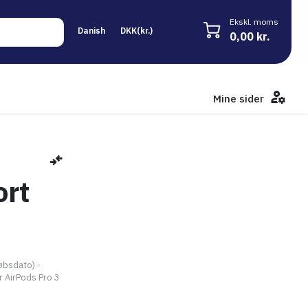
Ekskl. moms
0,00 kr.
Mine sider
ort
øbsdato) -
r AirPods Pro 3