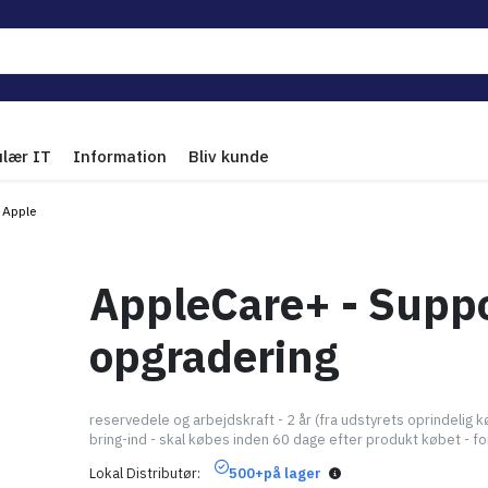
ulær IT
Information
Bliv kunde
Apple
AppleCare+ - Supp
opgradering
reservedele og arbejdskraft - 2 år (fra udstyrets oprindelig k
bring-ind - skal købes inden 60 dage efter produkt købet - fo
Lokal Distributør
500+
på lager