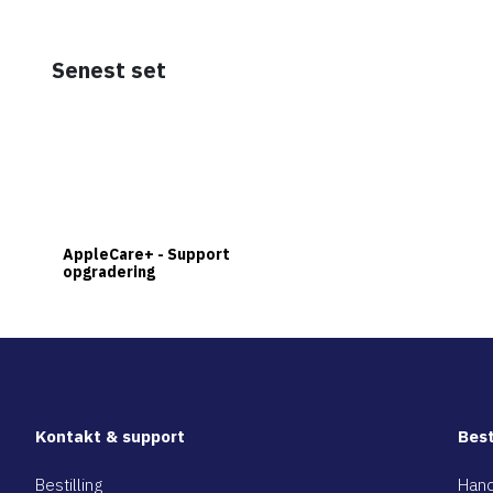
Senest set
AppleCare+ - Support
opgradering
Kontakt & support
Best
Bestilling
Hand