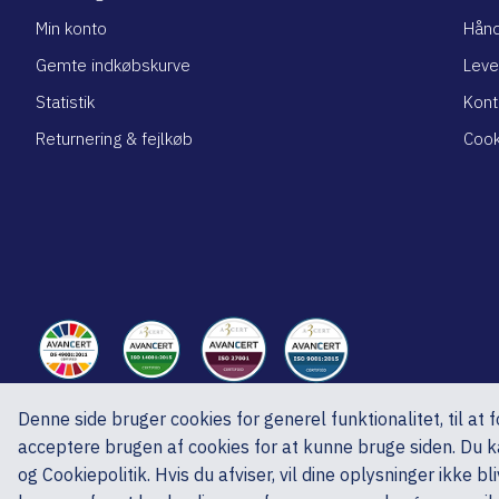
Min konto
Hånd
Gemte indkøbskurve
Leve
Statistik
Kont
Returnering & fejlkøb
Cook
Denne side bruger cookies for generel funktionalitet, til at
ed A/S, Ved Skoven 15, 8541 Skødstrup, CVR nr.: DK27192920
acceptere brugen af cookies for at kunne bruge siden. Du ka
Copyright © 2025 ed A/S
og Cookiepolitik. Hvis du afviser, vil dine oplysninger ikke 