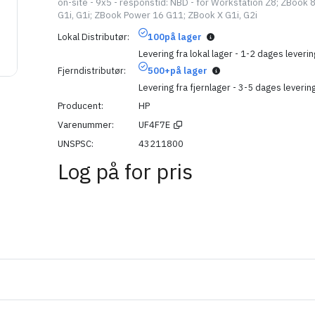
on-site - 9x5 - responstid: NBD - for Workstation Z8; ZBook 
G1i, G1i; ZBook Power 16 G11; ZBook X G1i, G2i
Lokal Distributør
100
på lager
Levering fra lokal lager - 1-2 dages leverin
Fjerndistributør
500+
på lager
Levering fra fjernlager - 3-5 dages leverin
Producent
HP
Varenummer
UF4F7E
UNSPSC
43211800
Log på for pris