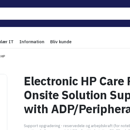
ulær IT
Information
Bliv kunde
HP
Electronic HP Care
Onsite Solution Su
with ADP/Periphera
Support opgradering - reservedele og arbejdskraft (for noteb