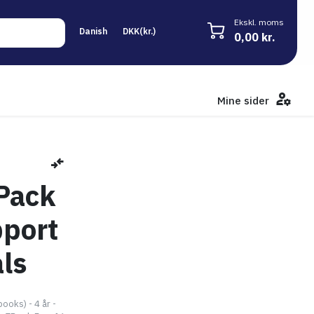
Ekskl. moms
0,00 kr.
Mine sider
 Pack
pport
ls
ooks) - 4 år -