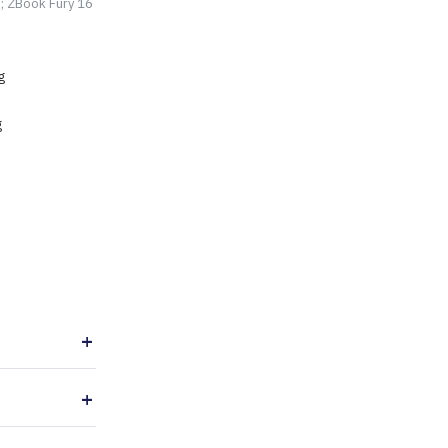
8; ZBook Fury 16
g
g
Føj til indkøbskurv