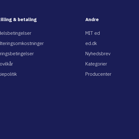
illing & betaling
Andre
elsbetingelser
MIT ed
teringsomkostninger
ed.dk
ringsbetingelser
Nyhedsbrev
ovilkår
Kategorier
iepolitik
Producenter