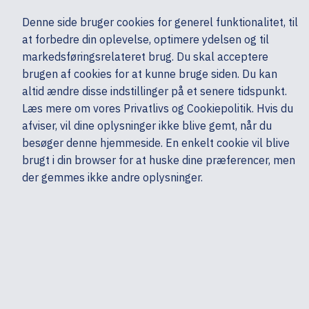
Ekskl. moms
Denne side bruger cookies for generel funktionalitet, til
0,00 kr.
at forbedre din oplevelse, optimere ydelsen og til
Søg
markedsføringsrelateret brug. Du skal acceptere
brugen af cookies for at kunne bruge siden. Du kan
altid ændre disse indstillinger på et senere tidspunkt.
Ydelser & Support
Tilbehør
Garanti, service & support - Computere
Læs mere om vores Privatlivs og Cookiepolitik. Hvis du
Mine sider
Produkter
HP
afviser, vil dine oplysninger ikke blive gemt, når du
besøger denne hjemmeside. En enkelt cookie vil blive
brugt i din browser for at huske dine præferencer, men
der gemmes ikke andre oplysninger.